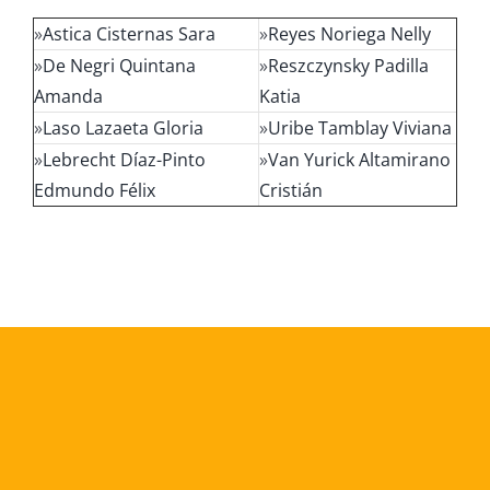
»
Astica Cisternas Sara
»
Reyes Noriega Nelly
»
De Negri Quintana
»
Reszczynsky Padilla
Amanda
Katia
»
Laso Lazaeta Gloria
»
Uribe Tamblay Viviana
»
Lebrecht Díaz-Pinto
»
Van Yurick Altamirano
Edmundo Félix
Cristián