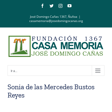
Saltar
Facebook
Twitter
Instagram
YouTube
al
contenido
José Domingo Cañas 1367, Ñuñoa
|
casamemoria@josedomingocanas.org
Ir a...
Sonia de las Mercedes Bustos
Reyes