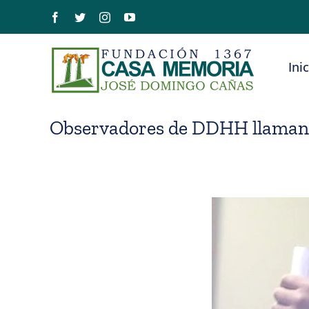
Saltar
Facebook
Twitter
Instagram
YouTube
al
contenido
Ini
Observadores de DDHH llaman a