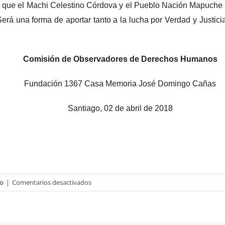
para que el Machi Celestino Córdova y el Pueblo Nación Mapuch
erá una forma de aportar tanto a la lucha por Verdad y Justici
Comisión de Observadores de Derechos Humanos
Fundación 1367 Casa Memoria José Domingo Cañas
Santiago, 02 de abril de 2018
en
io
|
Comentarios desactivados
Observadores
de
DDHH