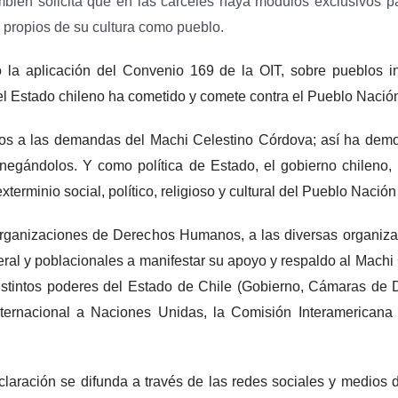
mbién solicita que en las cárceles haya módulos exclusivos 
 propios de su cultura como pueblo.
la aplicación del Convenio 169 de la OIT, sobre pueblos in
 el Estado chileno ha cometido y comete contra el Pueblo Naci
rdos a las demandas del Machi Celestino Córdova; así ha dem
gándolos. Y como política de Estado, el gobierno chileno, recr
terminio social, político, religioso y cultural del Pueblo Naci
ganizaciones de Derechos Humanos, a las diversas organizacio
eral y poblacionales a manifestar su apoyo y respaldo al Mach
distintos poderes del Estado de Chile (Gobierno, Cámaras de 
l internacional a Naciones Unidas, la Comisión Interameric
laración se difunda a través de las redes sociales y medios d