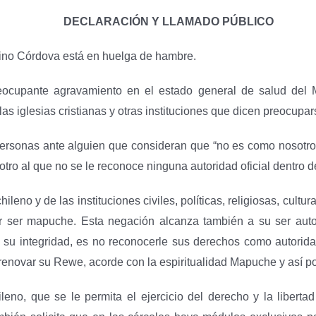
DECLARACIÓN Y LLAMADO PÚBLICO
ino Córdova está en huelga de hambre.
upante agravamiento en el estado general de salud del Mach
as iglesias cristianas y otras instituciones que dicen preocupar
personas ante alguien que consideran que “no es como nosotros”
n otro al que no se le reconoce ninguna autoridad oficial dentro
ileno y de las instituciones civiles, políticas, religiosas, cult
 ser mapuche. Esta negación alcanza también a su ser autori
 integridad, es no reconocerle sus derechos como autoridad es
 renovar su Rewe, acorde con la espiritualidad Mapuche y así p
no, que se le permita el ejercicio del derecho y la libertad d