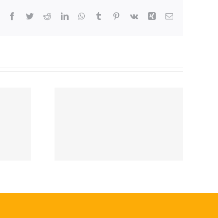
Facebook
Twitter
Reddit
LinkedIn
WhatsApp
Tumblr
Pinterest
Vk
Xing
Correo
electrónico
ado de
itio de
a Ex
 –
tina