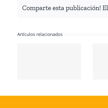
Comparte esta publicación! El
Artículos relacionados
IÓN
NTE
Conmemoración
del Día
 EL
Internacional de
los Derechos
O
Humanos