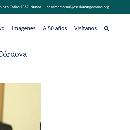
mingo Cañas 1367, Ñuñoa
|
casamemoria@josedomingocanas.org
vo
Imágenes
A 50 años
Visítanos
 Córdova