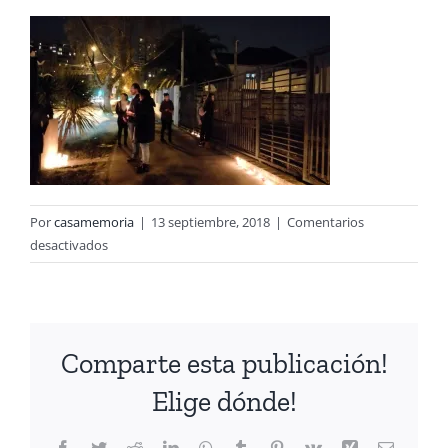
Por
casamemoria
|
13 septiembre, 2018
|
Comentarios
en
desactivados
Velatón
en
Casa
Memoria
Comparte esta publicación!
José
Domingo
Elige dónde!
Cañas
Facebook
Twitter
Reddit
LinkedIn
WhatsApp
Tumblr
Pinterest
Vk
Xing
Correo