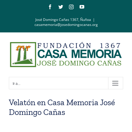
Saltar
Facebook
Twitter
Instagram
YouTube
al
contenido
José Domingo Cañas 1367, Ñuñoa
|
casamemoria@josedomingocanas.org
Ir a...
Velatón en Casa Memoria José
Domingo Cañas