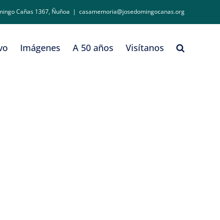
mingo Cañas 1367, Ñuñoa
|
casamemoria@josedomingocanas.org
vo
Imágenes
A 50 años
Visítanos