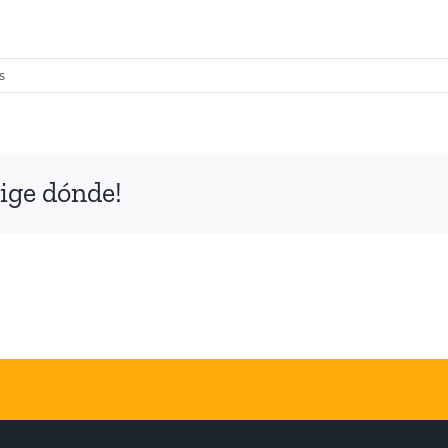
en
s
44
–
copia
ige dónde!