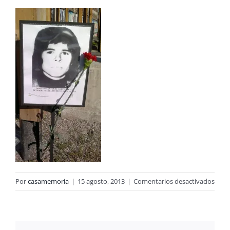
en
Por
casamemoria
|
15 agosto, 2013
|
Comentarios desactivados
1508
–
copi