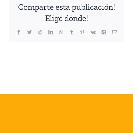
Comparte esta publicación!
Elige dónde!
Facebook
Twitter
Reddit
LinkedIn
WhatsApp
Tumblr
Pinterest
Vk
Xing
Correo
electrón