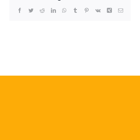
Facebook
Twitter
Reddit
LinkedIn
WhatsApp
Tumblr
Pinterest
Vk
Xing
Correo
electrón